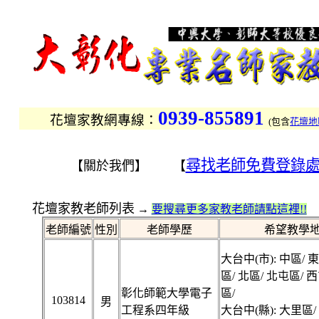
0939-855891
花壇家教網專線：
(
包含
花壇地
尋找老師免費登錄
【關於我們】 【
花壇家教老師列表
→
要搜尋更多家教老師請點這裡!!
老師編號
性別
老師學歷
希望教學
大台中(市): 中區/ 東
區/ 北區/ 北屯區/ 
彰化師範大學電子
區/
103814
男
工程系四年級
大台中(縣): 大里區/