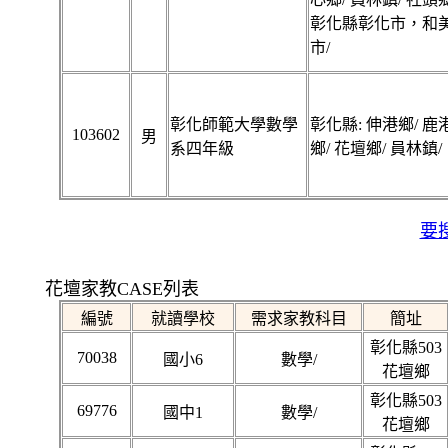
彰化縣彰化市，和
市/
彰化師範大學數學
彰化縣: 伸港鄉/ 鹿
103602
男
系四年級
鄉/ 花壇鄉/ 員林鎮/
要搜
花壇家教CASE列表
編號
就讀學校
需求家教科目
簡址
彰化縣503
70038
國小6
數學/
花壇鄉
彰化縣503
69776
國中1
數學/
花壇鄉