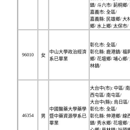
鎮/ 斗六市/ 莿桐鄉/
嘉義市: 全區/
嘉義縣: 民雄鄉/ 大
鄉/ 水上鄉/ 太保市/
彰化市: 全區/
中山大學政治經濟
彰化縣: 鹿港鎮/ 福
96010
女
系已畢業
鄉/ 花壇鄉/ 埔心鄉/
林鎮/
大台中(市): 中區/ 
西屯區/ 南屯區/
大台中(縣): 烏日區/
中國醫藥大學藥學
彰化市: 全區/
46354
男
暨中藥資源學系已
彰化縣: 伸港鄉/ 線
畢業
鎮/ 秀水鄉/ 花壇鄉/
心鄉/ 員林鎮/ 社頭鄉