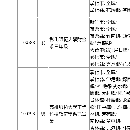
彰化市: 全區/
彰化縣: 花壇鄉/ 芬
新竹市: 全區/
苗栗市: 全區/
苗栗縣: 竹南鎮/ 頭
彰化師範大學財金
104583
女
鄉/ 造橋鄉/
系三年級
大台中(縣): 烏日區/
彰化市: 全區/
彰化縣: 秀水鄉/ 花
彰化市: 全區/
彰化縣: 伸港鄉/ 線
鎮/ 福興鄉/ 秀水鄉/
園鄉/ 大村鄉/ 埔心鄉
員林鎮/ 社頭鄉/ 永
高雄師範大學工業
鄉/ 田中鎮/ 北斗鎮/
100793
男
科技教育學系已畢
林鎮/ 芳苑鄉/
業
南投縣: 草屯鎮/
雲林縣: 北港鎮/ 斗