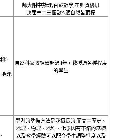
師大附中數理,百齡數學,在興資優班
應屆高中三個數A跟自然皆頂標
地球科
自然科家教經驗超過4年，教授過各種程度
的學生
 地理/
學測的準備方法是我擅長的;而高中歷史、
地理、物理、地科、化學因有不錯的基礎
/
以及教學經驗可以配合學生調整進度以及