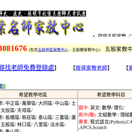
提供五股家教〈
教〉及五股家教
3081676
五股家教
涵蓋國小家教、
(
包含
五股地區家教中心
、五股鄉家教中心
)
找五股鋼琴家教
家教、歷史家教
尋找老師免費登錄處
】 【
搜尋家教老師
】 【
家教、數學家教
提供五股、五股
五股各地連盟的
!!
股區家教中心、
希望教學地區
希望教學科目
更優質的服務
: 中正區/ 萬華區/ 大同區/ 中山區/ 士
找五股、找五股
國中:
英文/ 數學/ 理化/
 北投區/ 天母區/
老師也歡迎來登
高中(職):
文組數學 / 理組數
: 板橋區/ 新莊區/ 泰山區/ 三重區/ 蘆
五股家教網為五
專業:
程式語言(Python),C/
 五股區/ 林口區/ 八里區/ 淡水區/
股找家教請撥打
,APCS,Scratch
: 龜山區/