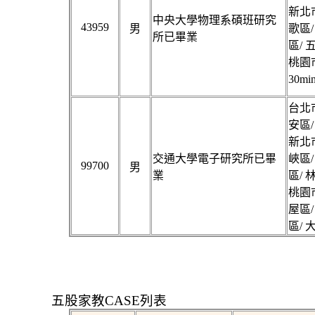
新北市
中央大學物理系碩班研究
43959
男
歌區/
所已畢業
區/ 
桃園市
30
台北市
安區/
新北市
交通大學電子研究所已畢
峽區/
99700
男
業
區/ 
桃園市
屋區/
區/ 
五股家教CASE列表