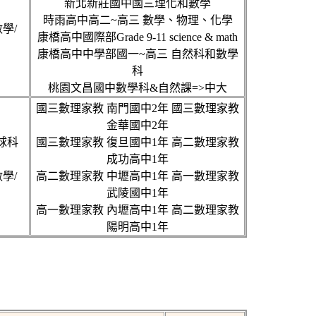
新北新莊國中國三理化和數學
時雨高中高二~高三 數學、物理、化學
學/
康橋高中國際部Grade 9-11 science & math
康橋高中中學部國一~高三 自然科和數學
科
桃園文昌國中數學科&自然課=>中大
國三數理家教 南門國中2年 國三數理家教
金華國中2年
地球科
國三數理家教 復旦國中1年 高二數理家教
成功高中1年
學/
高二數理家教 中壢高中1年 高一數理家教
武陵國中1年
高一數理家教 內壢高中1年 高二數理家教
陽明高中1年