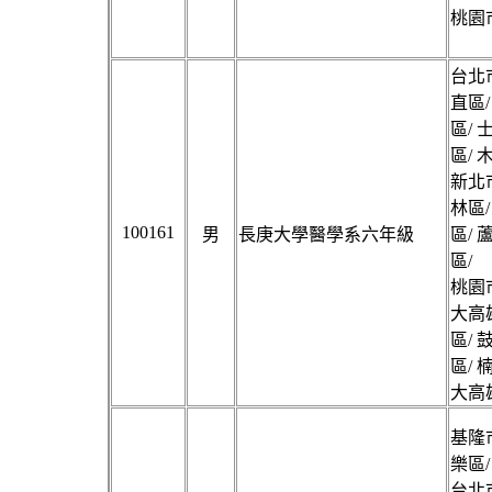
桃園市
台北市
直區/
區/ 
區/ 
新北市
林區/
100161
男
長庚大學醫學系六年級
區/ 
區/
桃園市
大高雄
區/ 
區/ 
大高雄
基隆市
樂區/
台北市