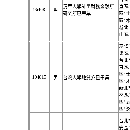
清華大學計量財務金融所
直區/
96468
男
研究所已畢業
區/ 
區/ 
新北市
山區/
基隆市
樂區/
台北市
直區/
區/ 
104815
男
台灣大學地質系已畢業
區/ 
新北市
林區/
區/ 
區/ 
台北市
安區/