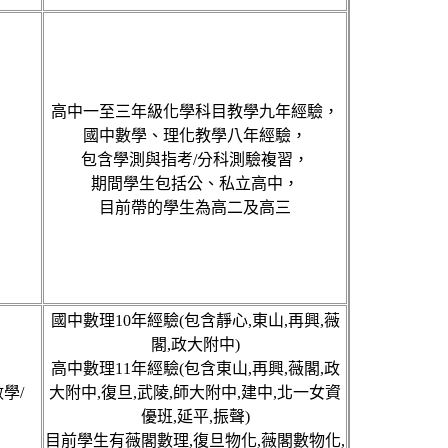
，優秀家庭教師上門家教，一
家教仲介服務
登錄
高中一至三年級化學科目教學九年經驗，
國中數學、理化教學八年經驗，
包含學測與指考/分科測驗複習，
期間學生包括公、私立高中，
目前帶的學生為高二及高三
國中數理10年經驗(包含靜心,東山,再興,薇
閣,政大附中)
高中數理11年經驗(包含東山,再興,薇閣,政
學/
大附中,復旦,武陵,師大附中,建中,北一女資
優班,延平,振聲)
目前學生有薇閣數理,復旦物化,薇閣數物化,