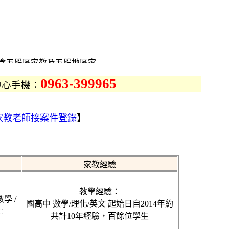
含五股區家教及五股地區家
老師及家長免費登錄及試教，
0963-399965
中心手機：
國中家教、高中家教
、國文家教、作文家教、地理
、物理家教、化學家教、理化
家教老師接案件登錄
】
的專業優質家教中心
區、五股地區各地家教老師
家教中心～五股家教中心、五
五股地區家教中心，一起提供
家教經驗
區、找五股地區家教CASE的
教學經驗：
錄
學 /
國高中 數學/理化/英文 起始日自2014年約
股本地優秀家教仲介網站，五
C
共計10年經驗，百餘位學生
專線，五股家教網提供五股各