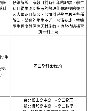
學/
仔細解說。家教目前有七年的經驗，學生
地球科
科目從學測到指考的數理化做統整的複習
及大量題目練習，習慣引導學生思考各種
解法，帶過的學生不乏上台清交成，根據
學生程度與個性因材施教。也曾帶過補習
班地科上台
化/ 生
國三全科家教5年
學/
/
台北松山高中高一~高三物理
新北恆毅高中高一~高二數學