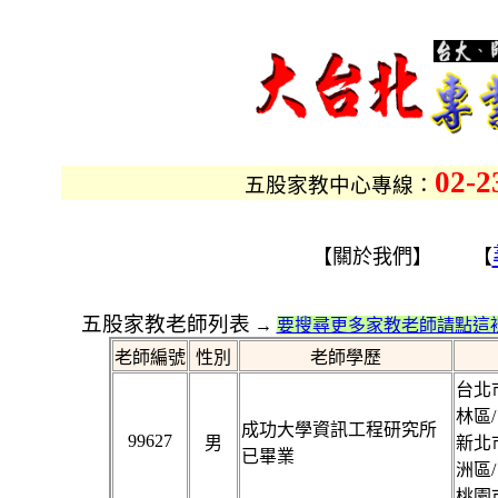
02-2
五股家教中心專線：
【關於我們】 【
五股家教老師列表
→
要搜尋更多家教老師請點這裡
老師編號
性別
老師學歷
台北市
林區/
成功大學資訊工程研究所
99627
男
新北市
已畢業
洲區/
桃園市