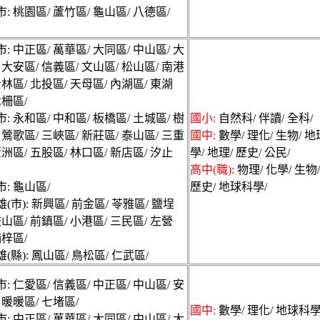
: 桃園區/ 蘆竹區/ 龜山區/ 八德區/
: 中正區/ 萬華區/ 大同區/ 中山區/ 大
 大安區/ 信義區/ 文山區/ 松山區/ 南港
士林區/ 北投區/ 天母區/ 內湖區/ 東湖
木柵區/
: 永和區/ 中和區/ 板橋區/ 土城區/ 樹
國小:
自然科/ 伴讀/ 全科/
 鶯歌區/ 三峽區/ 新莊區/ 泰山區/ 三重
國中:
數學/ 理化/ 生物/ 
蘆洲區/ 五股區/ 林口區/ 新店區/ 汐止
學/ 地理/ 歷史/ 公民/
高中(職):
物理/ 化學/ 生物/
: 龜山區/
歷史/ 地球科學/
(市): 新興區/ 前金區/ 苓雅區/ 鹽埕
鼓山區/ 前鎮區/ 小港區/ 三民區/ 左營
楠梓區/
(縣): 鳳山區/ 鳥松區/ 仁武區/
: 仁愛區/ 信義區/ 中正區/ 中山區/ 安
 暖暖區/ 七堵區/
國中:
數學/ 理化/ 地球科學
: 中正區/ 萬華區/ 大同區/ 中山區/ 大