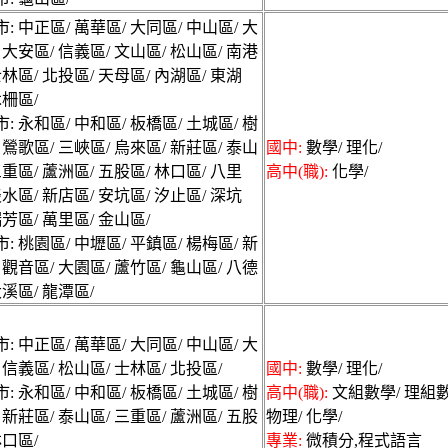
地家教兼職資訊
: 中正區/ 萬華區/ 大同區/ 中山區/ 大
對一家教及各類
 大安區/ 信義區/ 文山區/ 松山區/ 南港
家長24小時免費
士林區/ 北投區/ 天母區/ 內湖區/ 東湖
木柵區/
: 永和區/ 中和區/ 板橋區/ 土城區/ 樹
 鶯歌區/ 三峽區/ 烏來區/ 新莊區/ 泰山
國中:
數學/ 理化/
三重區/ 蘆洲區/ 五股區/ 林口區/ 八里
高中(職):
化學/
淡水區/ 新店區/ 安坑區/ 汐止區/ 深坑
瑞芳區/ 萬里區/ 金山區/
: 桃園區/ 中壢區/ 平鎮區/ 楊梅區/ 新
 觀音區/ 大園區/ 蘆竹區/ 龜山區/ 八德
大溪區/ 龍潭區/
: 中正區/ 萬華區/ 大同區/ 中山區/ 大
 信義區/ 松山區/ 士林區/ 北投區/
國中:
數學/ 理化/
: 永和區/ 中和區/ 板橋區/ 土城區/ 樹
高中(職):
文組數學/ 理組數
 新莊區/ 泰山區/ 三重區/ 蘆洲區/ 五股
物理/ 化學/
林口區/
專業:
微積分,程式語言