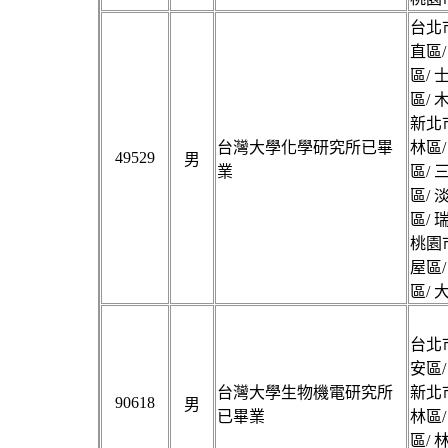
台北市
直區/
區/ 
區/ 
新北市
台灣大學化學研究所已畢
林區/
49529
男
業
區/ 
區/ 
區/ 
桃園市
屋區/
區/ 
台北市
安區/
台灣大學生物機電研究所
新北市
90618
男
已畢業
林區/
區/ 