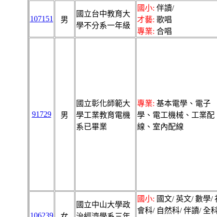
國小:
伴讀/
國立台中教育大
107151
男
才藝:
歌唱
學不分系一年級
專業:
合唱
國立彰化師範大
專業:
基本電學、電子
91729
男
學工業教育電機
學、電工機械、工業配
系已畢業
線、室內配線
國小:
國文/ 英文/ 數學/ 
國立中山大學政
會科/ 自然科/ 伴讀/ 全科
106239
女
治經濟學系三年