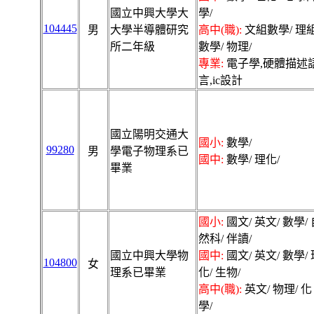
國立中興大學大
學/
104445
男
大學半導體研究
高中(職):
文組數學/ 理
所二年級
數學/ 物理/
專業:
電子學,硬體描述
言,ic設計
國立陽明交通大
國小:
數學/
99280
男
學電子物理系已
國中:
數學/ 理化/
畢業
國小:
國文/ 英文/ 數學/ 
然科/ 伴讀/
國立中興大學物
國中:
國文/ 英文/ 數學/ 
104800
女
理系已畢業
化/ 生物/
高中(職):
英文/ 物理/ 化
學/