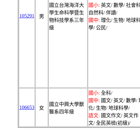
國立台灣海洋大
國小:
英文/ 數學/ 社會科
學生命科學暨生
自然科/ 伴讀/
105291
男
物科技學系三年
國中:
理化/ 生物/ 地球
級
學/ 公民/
國小:
全科/
國中:
國文/ 英文/ 數學/ 
國立中興大學獸
106653
女
化/ 生物/ 地球科學/
醫系四年級
語文:
國文作文/ 英文作
文/ 全民英檢(初級)/