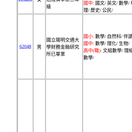
國中:
國文/ 英文/ 數學/ 
級
理/ 歷史/ 公民/
國小:
數學/ 自然科/ 伴讀
國立陽明交通大
國中:
數學/ 理化/ 生物/
62048
男
學財務金融研究
高中(職):
文組數學/ 理
所已畢業
數學/