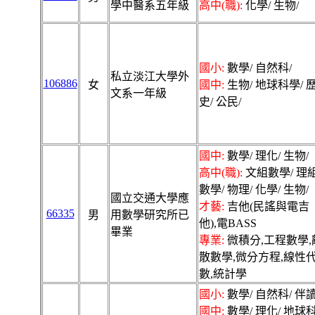
學中醫系五年級
高中(職):
化學/ 生物/
國小:
數學/ 自然科/
私立淡江大學外
106886
女
國中:
生物/ 地球科學/ 
文系一年級
史/ 公民/
國中:
數學/ 理化/ 生物/
高中(職):
文組數學/ 理
數學/ 物理/ 化學/ 生物/
國立交通大學應
才藝:
吉他(民謠與電吉
66335
男
用數學研究所已
他),電BASS
畢業
專業:
微積分,工程數學,
散數學,微分方程,線性
數,統計學
國小:
數學/ 自然科/ 伴讀
國中:
數學/ 理化/ 地球