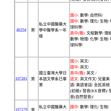
國小:
數學/ 自然科/
國中:
數學/ 理化/ 生物/ 
私立中國醫藥大
球科學/
46354
男
學中醫學系一年
高中(職):
文組數學/ 理
級
數學/ 物理/ 化學/ 生物/
球科學/
國小:
英文/
國中:
英文/
國立臺灣大學日
高中(職):
英文 /
107281
男
本語文學系已畢
語文:
英文作文/ 兒童美
業
語/ 美語會話/ 全民英檢
(初級)/ 發音(KK音標)/ 
音(自然發音)/
私立中國醫藥大
國中:
數學/ 理化/ 生物/
107279
男