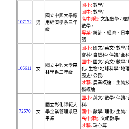
國小:
數學/
國中:
數學/
國立中興大學應
高中(職):
文組數學 / 理
107172
男
用經濟學系三年
數學 /
級
專業:
統計、經濟、日
語
國小:
國文/ 英文/ 數學/ 
會科/ 自然科/ 伴讀/ 全科
國中:
國文/ 英文/ 數學/ 
國立中興大學森
105611
女
化/ 生物/ 地球科學/ 地理
林學系三年級
歷史/ 公民/
才藝:
農業概論，生物
術概論
國小:
英文/ 數學/ 伴讀/ 
國立彰化師範大
科/
72570
女
學企業管理系已
國中:
數學/ 理化/ 生物/
畢業
高中(職):
文組數學/
才藝:
珠心算