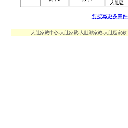
大肚區
要搜尋更多案件..
大肚家教中心-大肚家教-大肚鄉家教-大肚區家教 版權所