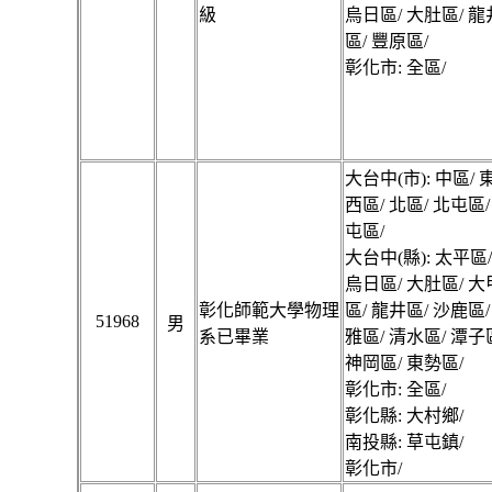
級
烏日區/ 大肚區/ 龍
區/ 豐原區/
彰化市: 全區/
大台中(市): 中區/ 
西區/ 北區/ 北屯區/
屯區/
大台中(縣): 太平區
烏日區/ 大肚區/ 大
彰化師範大學物理
區/ 龍井區/ 沙鹿區/
51968
男
系已畢業
雅區/ 清水區/ 潭子
神岡區/ 東勢區/
彰化市: 全區/
彰化縣: 大村鄉/
南投縣: 草屯鎮/
彰化市/