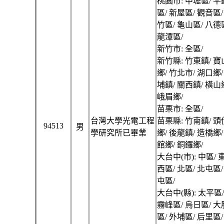
桃園市: 中壢區/ 平
區/ 新屋區/ 觀音區/
竹區/ 龜山區/ 八德
龍潭區/
新竹市: 全區/
新竹縣: 竹東鎮/ 寶
鄉/ 竹北市/ 湖口鄉/
埔鎮/ 關西鎮/ 橫山
峨眉鄉/
苗栗市: 全區/
台灣大學光電工程
苗栗縣: 竹南鎮/ 頭
94513
男
學研究所已畢業
鄉/ 後龍鎮/ 造橋鄉/
館鄉/ 銅鑼鄉/
大台中(市): 中區/ 
西區/ 北區/ 北屯區/
屯區/
大台中(縣): 太平區
霧峰區/ 烏日區/ 大
區/ 外埔區/ 后里區/