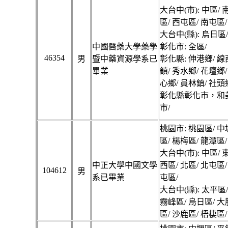
大台中(市): 中區/ 
區/ 西屯區/ 南屯區/
大台中(縣): 烏日區
中國醫藥大學藥學
彰化市: 全區/
46354
男
暨中藥資源學系已
彰化縣: 伸港鄉/ 線
畢業
鎮/ 秀水鄉/ 花壇鄉/
心鄉/ 員林鎮/ 社頭
彰化縣彰化市，和
市/
桃園市: 桃園區/ 中
區/ 楊梅區/ 龍潭區/
大台中(市): 中區/ 
中正大學中國文學
西區/ 北區/ 北屯區/
104612
男
系已畢業
屯區/
大台中(縣): 太平區
霧峰區/ 烏日區/ 大
區/ 沙鹿區/ 梧棲區/