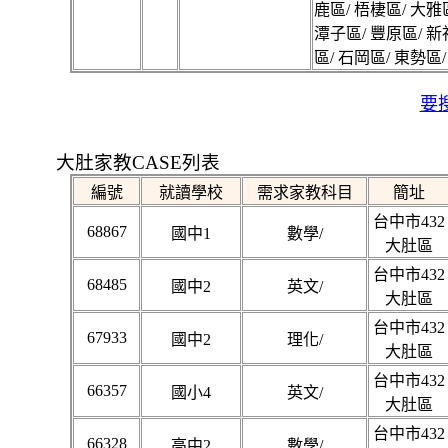
鹿區/ 梧棲區/ 大雅
潭子區/ 豐原區/ 新
區/ 石岡區/ 東勢區/
要搜
大肚家教CASE列表
編號
就讀學校
需求家教科目
簡址
台中市432
68867
國中1
數學/
大肚區
台中市432
68485
國中2
英文/
大肚區
台中市432
67933
國中2
理化/
大肚區
台中市432
66357
國小4
英文/
大肚區
台中市432
66328
高中2
數學/