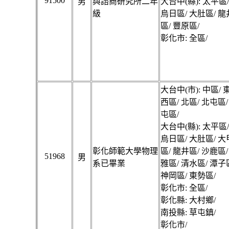
91500
男
與諮商研究所二年
大台中(縣): 太平區
級
烏日區/ 大肚區/ 龍
區/ 豐原區/
彰化市: 全區/
大台中(市): 中區/ 
西區/ 北區/ 北屯區/
屯區/
大台中(縣): 太平區
烏日區/ 大肚區/ 大
彰化師範大學物理
區/ 龍井區/ 沙鹿區/
51968
男
系已畢業
雅區/ 清水區/ 潭子
神岡區/ 東勢區/
彰化市: 全區/
彰化縣: 大村鄉/
南投縣: 草屯鎮/
彰化市/