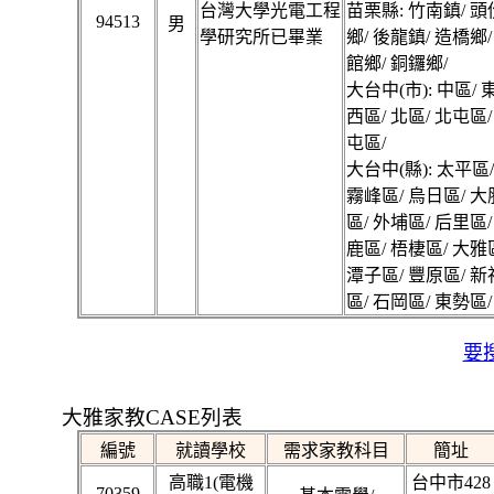
台灣大學光電工程
苗栗縣: 竹南鎮/ 頭
94513
男
學研究所已畢業
鄉/ 後龍鎮/ 造橋鄉/
館鄉/ 銅鑼鄉/
大台中(市): 中區/ 
西區/ 北區/ 北屯區/
屯區/
大台中(縣): 太平區
霧峰區/ 烏日區/ 大
區/ 外埔區/ 后里區/
鹿區/ 梧棲區/ 大雅
潭子區/ 豐原區/ 新
區/ 石岡區/ 東勢區/
要搜
大雅家教CASE列表
編號
就讀學校
需求家教科目
簡址
高職1(電機
台中市428
70359