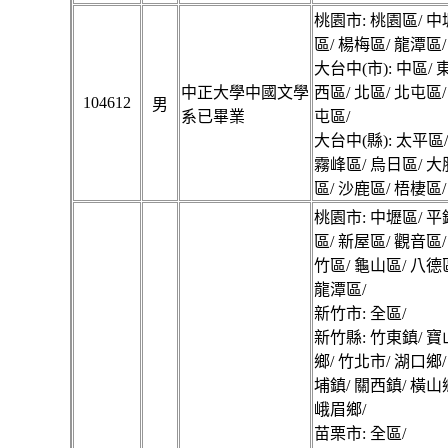
桃園市: 桃園區/ 中
區/ 楊梅區/ 龍潭區/
大台中(市): 中區/ 
中正大學中國文學
西區/ 北區/ 北屯區/
104612
男
系已畢業
屯區/
大台中(縣): 太平區
霧峰區/ 烏日區/ 大
區/ 沙鹿區/ 梧棲區/
桃園市: 中壢區/ 平
區/ 新屋區/ 觀音區/
竹區/ 龜山區/ 八德
龍潭區/
新竹市: 全區/
新竹縣: 竹東鎮/ 寶
鄉/ 竹北市/ 湖口鄉/
埔鎮/ 關西鎮/ 橫山
峨眉鄉/
苗栗市: 全區/