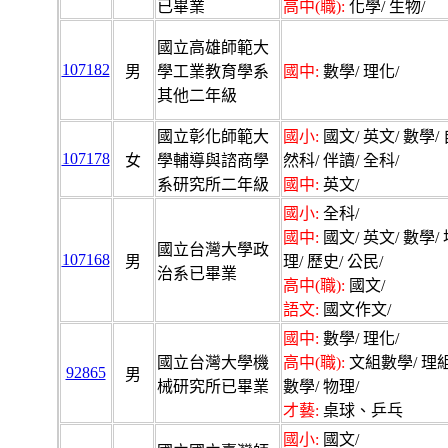
已畢業
高中(職):
化學/ 生物/
國立高雄師範大
107182
男
學工業教育學系
國中:
數學/ 理化/
其他二年級
國立彰化師範大
國小:
國文/ 英文/ 數學/ 
107178
女
學輔導與諮商學
然科/ 伴讀/ 全科/
系研究所二年級
國中:
英文/
國小:
全科/
國中:
國文/ 英文/ 數學/ 
國立台灣大學政
107168
男
理/ 歷史/ 公民/
治系已畢業
高中(職):
國文/
語文:
國文作文/
國中:
數學/ 理化/
國立台灣大學機
高中(職):
文組數學/ 理
92865
男
械研究所已畢業
數學/ 物理/
才藝:
桌球、乒乓
國小:
國文/