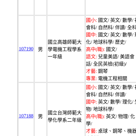
國小:
國文/ 英文/ 數學/ 
會科/ 自然科/ 伴讀/ 全科
國中:
國文/ 英文/ 數學/ 
國立高雄師範大
化/ 地球科學/ 歷史/
107190
男
學電機工程學系
高中(職):
國文/
一年級
語文:
兒童美語/ 美語會
話/ 全民英檢(初級)/
才藝:
鋼琴
專業:
電機工程相關
國小:
國文/ 英文/ 數學/ 
會科/ 自然科/ 伴讀/
國中:
英文/ 數學/ 理化/ 
物/ 地球科學/
國立台灣師範大
107188
男
高中(職):
英文/ 物理/ 化
學化學系二年級
學/
才藝:
桌球、鋼琴、機