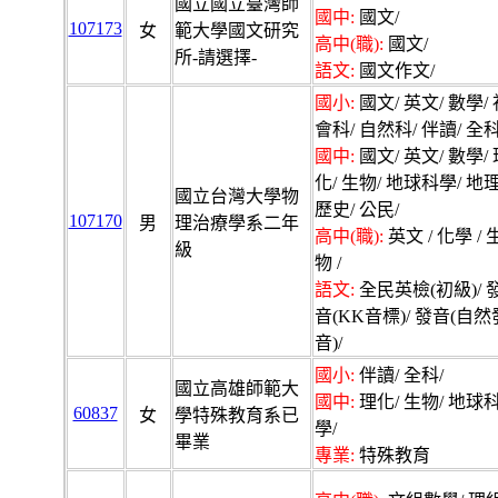
國立國立臺灣師
國中:
國文/
107173
女
範大學國文研究
高中(職):
國文/
所-請選擇-
語文:
國文作文/
國小:
國文/ 英文/ 數學/ 
會科/ 自然科/ 伴讀/ 全科
國中:
國文/ 英文/ 數學/ 
化/ 生物/ 地球科學/ 地理
國立台灣大學物
歷史/ 公民/
107170
男
理治療學系二年
高中(職):
英文 / 化學 / 
級
物 /
語文:
全民英檢(初級)/ 
音(KK音標)/ 發音(自然
音)/
國小:
伴讀/ 全科/
國立高雄師範大
國中:
理化/ 生物/ 地球
60837
女
學特殊教育系已
學/
畢業
專業:
特殊教育