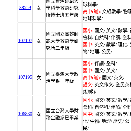
國立台灣師範大
球科學/
88559
女
學科學教育研究
高中(職):
文組數學/ 物理
所博士班五年級
地球科學/
國小:
國文/ 英文/ 數學/ 
國立國立高雄師
會科/ 自然科/ 伴讀/ 全科
107197
女
範大學教育學研
國中:
英文/ 數學/ 理化/ 
究所二年級
物/ 地理/ 公民/
國小:
伴讀/ 全科/
國中:
國文/ 英文/
國立臺灣大學政
107195
女
高中(職):
國文/ 英文/
治學系一年級
語文:
英文作文/ 全民英
(初級)/
國小:
國文/ 英文/ 數學/ 
會科/ 自然科/ 伴讀/ 全科
國立台灣大學財
106830
女
國中:
國文/ 英文/ 數學/ 
務金融系已畢業
化/ 生物/ 地理/ 歷史/ 公
民/