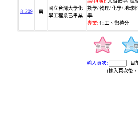
高中(職):
文組數學/ 理
國立台灣大學化
數學/ 物理/ 化學/ 地球
81209
男
學工程系已畢業
學/
專業:
化工、微積分
輸入頁次:
目
(輸入頁次後，