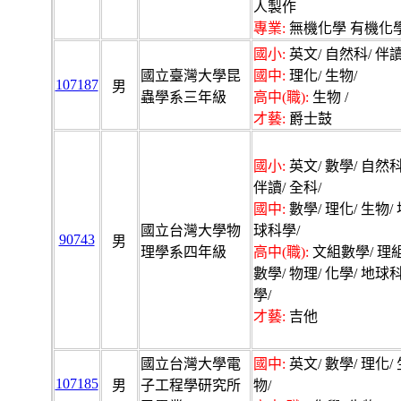
人製作
專業:
無機化學 有機化
國小:
英文/ 自然科/ 伴讀
國立臺灣大學昆
國中:
理化/ 生物/
107187
男
蟲學系三年級
高中(職):
生物 /
才藝:
爵士鼓
國小:
英文/ 數學/ 自然科
伴讀/ 全科/
國中:
數學/ 理化/ 生物/ 
國立台灣大學物
球科學/
90743
男
理學系四年級
高中(職):
文組數學/ 理
數學/ 物理/ 化學/ 地球
學/
才藝:
吉他
國立台灣大學電
國中:
英文/ 數學/ 理化/ 
107185
男
子工程學研究所
物/