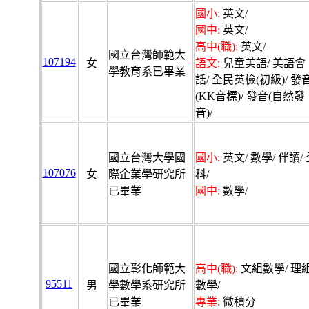
國小:
英文/
國中:
英文/
高中(職):
英文/
國立台灣師範大
107194
女
語文:
兒童美語/ 美語會
學教育系已畢業
話/ 全民英檢(初級)/ 發
(KK音標)/ 發音(自然發
音)/
國立台灣大學國
國小:
英文/ 數學/ 伴讀/ 
107076
女
際企業學研究所
科/
已畢業
國中:
數學/
國立彰化師範大
高中(職):
文組數學/ 理
95511
男
學數學系研究所
數學/
已畢業
專業:
微積分