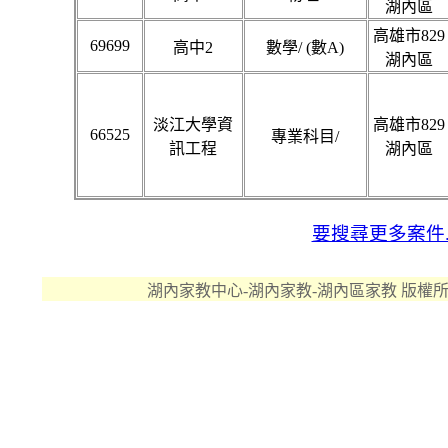
湖內區
高雄市829
69699
高中2
數學/ (數A)
湖內區
淡江大學資
高雄市829
66525
專業科目/
訊工程
湖內區
要搜尋更多案件..
湖內家教中心-湖內家教-湖內區家教 版權所有 