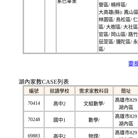
系已畢業
營區/ 楠梓區/
大高雄(縣): 鳳山區
林園區/ 鳥松區/ 
區/ 大樹區/ 大社區
官區/ 岡山區/ 路竹
茄萣區/ 彌陀區/ 
區/
要搜
湖內家教CASE列表
編號
就讀學校
需求家教科目
簡址
高雄市829
70414
高中2
文組數學/
湖內區
高雄市829
70248
國中1
數學/
湖內區
高雄市829
69883
高中2
物理/