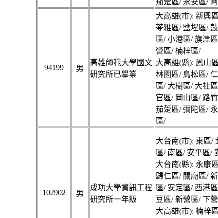
茄萣區/ 永安區/ 
大高雄(市): 新興區
苓雅區/ 鹽埕區/ 
區/ 小港區/ 旗津區
營區/ 楠梓區/
高雄師範大學國文
大高雄(縣): 鳳山區
94199
男
研究所已畢業
林園區/ 鳥松區/ 
區/ 大樹區/ 大社區
官區/ 岡山區/ 路竹
茄萣區/ 彌陀區/ 
區/
大台南(市): 東區/
區/ 南區/ 安平區/
大台南(縣): 永康區
歸仁區/ 關廟區/ 
成功大學資訊工程
區/ 安定區/ 西港區
102902
男
研究所一年級
豆區/ 新營區/ 下營
大高雄(市): 楠梓區