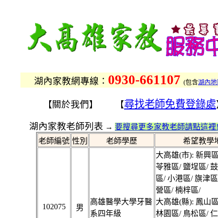
0930-661107
湖內家教網專線：
(
包含
湖內地
尋找老師免費登錄處
關於我們
【
】 【
湖內家教老師列表
→
要搜尋更多家教老師請點這裡!
老師編號
性別
老師學歷
希望教學
大高雄(市): 新興區
苓雅區/ 鹽埕區/ 
區/ 小港區/ 旗津區
營區/ 楠梓區/
高雄醫學大學牙醫
大高雄(縣): 鳳山區
102075
男
系四年級
林園區/ 鳥松區/ 