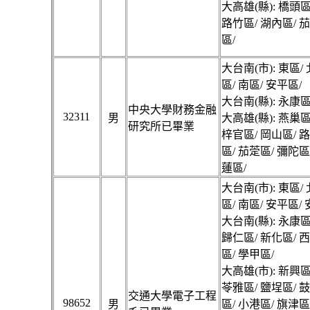
大高雄(縣): 橋頭區
路竹區/ 湖內區/ 
區/
大台南(市): 東區/
區/ 南區/ 安平區/
大台南(縣): 永康區
中央大學財務金融
32311
男
大高雄(縣): 燕巢區
研究所已畢業
梓官區/ 岡山區/ 
區/ 茄萣區/ 彌陀區
蓮區/
大台南(市): 東區/
區/ 南區/ 安平區/
大台南(縣): 永康區
歸仁區/ 新化區/ 
區/ 學甲區/
大高雄(市): 新興區
苓雅區/ 鹽埕區/ 
交通大學電子工程
98652
男
區/ 小港區/ 旗津區