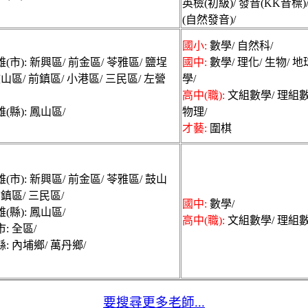
英檢(初級)/ 發音(KK音標)
(自然發音)/
國小:
數學/ 自然科/
(市): 新興區/ 前金區/ 苓雅區/ 鹽埕
國中:
數學/ 理化/ 生物/ 
鼓山區/ 前鎮區/ 小港區/ 三民區/ 左營
學/
高中(職):
文組數學/ 理組數
(縣): 鳳山區/
物理/
才藝:
圍棋
(市): 新興區/ 前金區/ 苓雅區/ 鼓山
前鎮區/ 三民區/
國中:
數學/
(縣): 鳳山區/
高中(職):
文組數學/ 理組數
: 全區/
: 內埔鄉/ 萬丹鄉/
要搜尋更多老師...