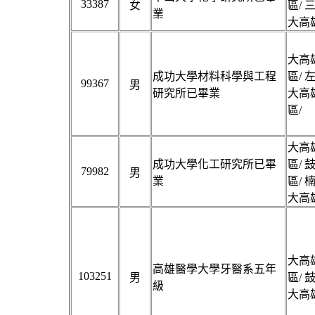
33387
女
區/ 
業
大高雄
大高雄
成功大學材料科學與工程
區/ 
99367
男
研究所已畢業
大高雄
區/
大高雄
成功大學化工研究所已畢
區/ 
79982
男
業
區/ 
大高雄
大高雄
高雄醫學大學牙醫系五年
103251
男
區/ 
級
大高雄