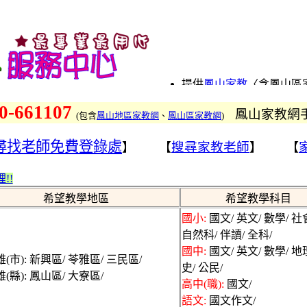
提供
鳳山家教
〈含鳳山區
教〉及鳳山家教老師及家
0-661107
鳳山家教網
涵蓋國小家教、國中家教
(
包含
鳳山地區家教網
、
鳳山區家教網
)
找鳳山鋼琴家教、國文家
尋找老師免費登錄處
搜尋家教老師
】 【
】 【
家教、歷史家教、物理家
家教、數學家教的專業優
!!
提供鳳山、鳳山區、鳳山
鳳山各地連盟的家教網～
希望教學地區
希望教學科目
家教網、鳳山地區家教網
國小:
國文/ 英文/ 數學/ 社
服務
自然科/ 伴讀/ 全科/
找鳳山、找鳳山區、找鳳山
國中:
國文/ 英文/ 數學/ 地
(市): 新興區/ 苓雅區/ 三民區/
師也歡迎來登錄
史/ 公民/
(縣): 鳳山區/ 大寮區/
鳳山家教網為鳳山本地優
高中(職):
國文/
山找家教請撥打專線，鳳
語文:
國文作文/