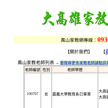
093
鳳山家教網專線：
關於我們
【
】 【
鳳山家教老師列表
→
要搜尋更多家教老師請點這裡
老師編號
性別
老師學歷
大高雄
100707
女
嘉義大學教育系已畢業
大高雄