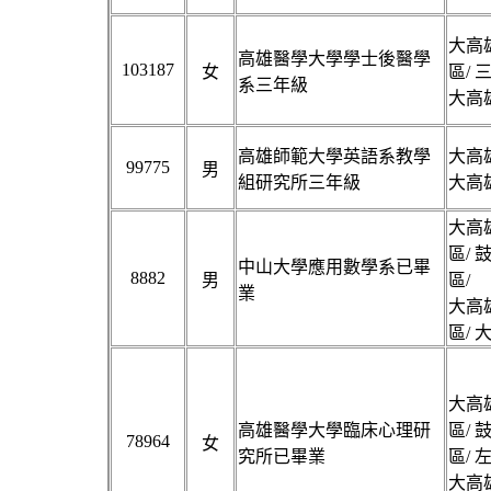
大高雄
高雄醫學大學學士後醫學
103187
女
區/ 
系三年級
大高雄
高雄師範大學英語系教學
大高雄
99775
男
組研究所三年級
大高雄
大高雄
區/ 
中山大學應用數學系已畢
8882
男
區/
業
大高雄
區/ 
大高雄
高雄醫學大學臨床心理研
區/ 
78964
女
究所已畢業
區/ 
大高雄