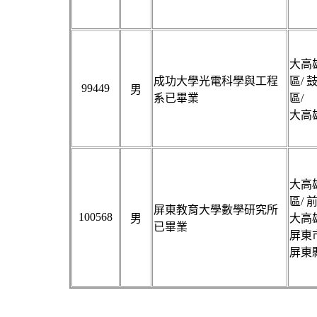
大高雄
成功大學光電科學與工程
區/ 
99449
男
系已畢業
區/
大高雄
大高雄
區/ 
屏東教育大學數學研究所
100568
男
大高雄
已畢業
屏東市
屏東縣