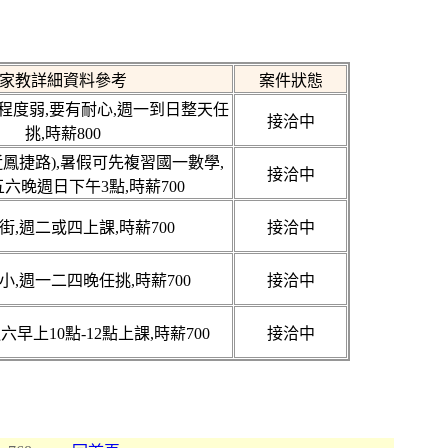
家教詳細資料參考
案件狀態
程度弱,要有耐心,週一到日整天任
接洽中
挑,時薪800
鳳捷路),暑假可先複習國一數學,
接洽中
六晚週日下午3點,時薪700
街,週二或四上課,時薪700
接洽中
小,週一二四晚任挑,時薪700
接洽中
六早上10點-12點上課,時薪700
接洽中