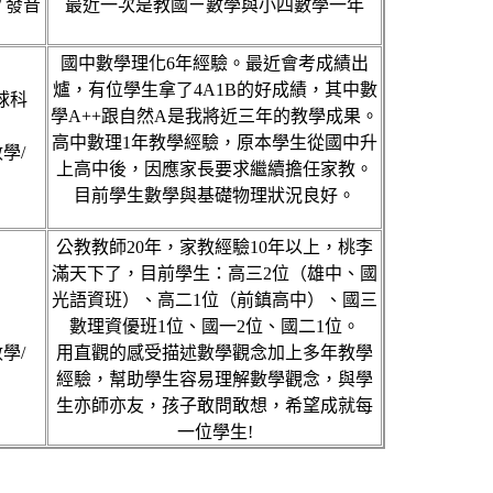
/ 發音
最近一次是教國ㄧ數學與小四數學一年
國中數學理化6年經驗。最近會考成績出
爐，有位學生拿了4A1B的好成績，其中數
地球科
學A++跟自然A是我將近三年的教學成果。
高中數理1年教學經驗，原本學生從國中升
學/
上高中後，因應家長要求繼續擔任家教。
目前學生數學與基礎物理狀況良好。
公教教師20年，家教經驗10年以上，桃李
滿天下了，目前學生：高三2位（雄中、國
光語資班）、高二1位（前鎮高中）、國三
數理資優班1位、國一2位、國二1位。
學/
用直觀的感受描述數學觀念加上多年教學
經驗，幫助學生容易理解數學觀念，與學
生亦師亦友，孩子敢問敢想，希望成就每
一位學生!