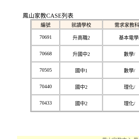
鳳山家教CASE列表
編號
就讀學校
需求家教
70691
升高職2
基本電學
70668
升國中2
數學/
70505
國中1
數學/
70440
國中2
理化/
70433
國中2
理化/