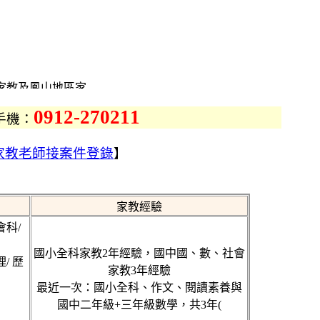
家教及鳳山地區家
長免費登錄及試教，
0912-270211
手機：
、高中家教
教、作文家教、地理
家教老師接案件登錄
】
教、化學家教、理化
質家教網
地區各地家教老師
鳳山家教網、鳳山區
家教經驗
，一起提供更優質的
會科/
國小全科家教2年經驗，國中國、數、社會
地區家教CASE的老
理/ 歷
家教3年經驗
最近一次：國小全科、作文、閱讀素養與
秀家教仲介網站，鳳
國中二年級+三年級數學，共3年(
山家教網提供鳳山各