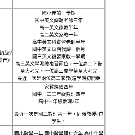
庭教師上門家教，一
服務
國小伴讀一學期
國中英文課輔老師三年
高一英文家教半年
高二英文家教一年
高中英文科實習老師半年
國中英文短期代課一個月
初級)/
國三英文複習家教一學期
音)/
高三英文學測總複習兩位，一位高二下帶
至大考完、一位高三開學帶至大考完
最近一次是兩位高二家教(這學期初開始
家教經驗四年
國中一二三年級數理四年
高中一年級數理2年
最近一次是國三數理共一年，同時教授4位
學生。
國小數學一年,國中數學理化六年,高中化學