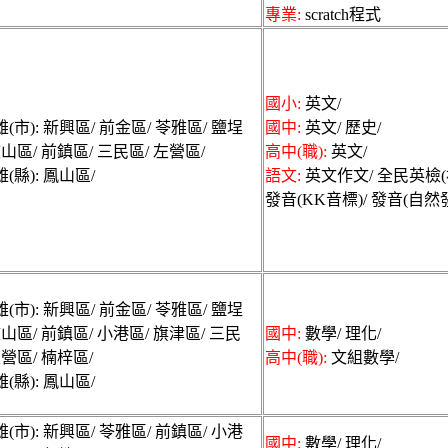
地家教兼職資訊，優秀家
專業:
scratch程式
對一家教及各類家教仲介
家長24小時免費登錄
國小:
英文/
(市): 新興區/ 前金區/ 苓雅區/ 鹽埕
國中:
英文/ 歷史/
鼓山區/ 前鎮區/ 三民區/ 左營區/
高中(職):
英文/
(縣): 鳳山區/
語文:
英文作文/ 全民英檢(
發音(KK音標)/ 發音(自然發
(市): 新興區/ 前金區/ 苓雅區/ 鹽埕
鼓山區/ 前鎮區/ 小港區/ 旗津區/ 三民
國中:
數學/ 理化/
左營區/ 楠梓區/
高中(職):
文組數學/
(縣): 鳳山區/
(市): 新興區/ 苓雅區/ 前鎮區/ 小港
國中:
數學/ 理化/