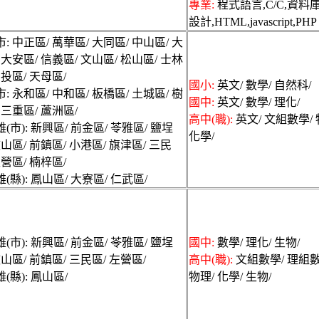
專業:
程式語言,C/C,資料
設計,HTML,javascript,PHP
: 中正區/ 萬華區/ 大同區/ 中山區/ 大
 大安區/ 信義區/ 文山區/ 松山區/ 士林
北投區/ 天母區/
國小:
英文/ 數學/ 自然科/
: 永和區/ 中和區/ 板橋區/ 土城區/ 樹
國中:
英文/ 數學/ 理化/
 三重區/ 蘆洲區/
高中(職):
英文/ 文組數學/ 
(市): 新興區/ 前金區/ 苓雅區/ 鹽埕
化學/
鼓山區/ 前鎮區/ 小港區/ 旗津區/ 三民
左營區/ 楠梓區/
(縣): 鳳山區/ 大寮區/ 仁武區/
(市): 新興區/ 前金區/ 苓雅區/ 鹽埕
國中:
數學/ 理化/ 生物/
鼓山區/ 前鎮區/ 三民區/ 左營區/
高中(職):
文組數學/ 理組數
(縣): 鳳山區/
物理/ 化學/ 生物/