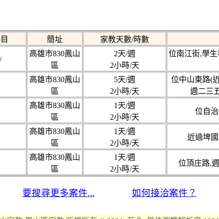
科目
簡址
家教天數/時數
高雄市830鳳山
2天/週
位南江街,學生
/
區
2小時/天
高雄市830鳳山
5天/週
位中山東路(近
區
2小時/天
週二三五
高雄市830鳳山
1天/週
位自治
區
2小時/天
高雄市830鳳山
1天/週
近過埤國
區
2小時/天
高雄市830鳳山
1天/週
位頂庄路,週
區
2小時/天
要搜尋更多案件...
如何接洽案件？