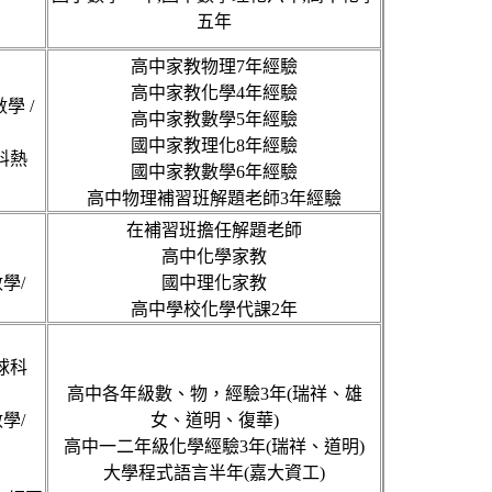
五年
高中家教物理7年經驗
高中家教化學4年經驗
學 /
高中家教數學5年經驗
國中家教理化8年經驗
料熱
國中家教數學6年經驗
高中物理補習班解題老師3年經驗
在補習班擔任解題老師
高中化學家教
學/
國中理化家教
高中學校化學代課2年
地球科
高中各年級數、物，經驗3年(瑞祥、雄
學/
女、道明、復華)
高中一二年級化學經驗3年(瑞祥、道明)
大學程式語言半年(嘉大資工)